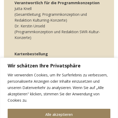
Verantwortlich für die Programmkonzeption
Jutta Knell
(Gesamtleitung; Programmkonzeption und
Redaktion Kulturring-Konzerte)
Dr. Kerstin Unseld
(Programmkonzeption und Redaktion SWR-Kultur-
Konzerte)
Kartenbestellung
online
oder Tel. 07251 88 0 55
Wir schätzen Ihre Privatsphäre
Ansprechpartnerin: Britta Brandstäter
Wir verwenden Cookies, um Ihr Surferlebnis zu verbessern,
personalisierte Anzeigen oder Inhalte einzusetzen und
Kultur braucht Ihr Engagement
unseren Datenverkehr zu analysieren. Wenn Sie auf „Alle
Werden Sie Mitglied im Kulturring Bruchsal e.V.,
dem Kreis der Freunde und Förderer
akzeptieren" klicken, stimmen Sie der Anwendung von
der Bruchsaler Schlosskonzerte.
Cookies zu.
Informationen über Ihre Vorteile
hier
.
Alle akzeptieren