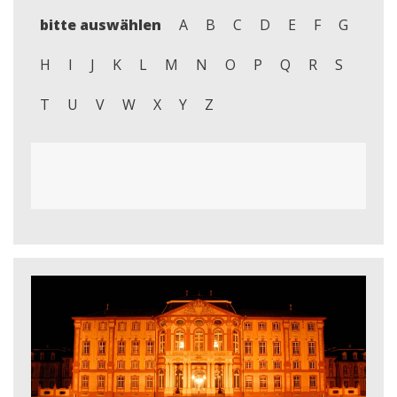
bitte auswählen
A
B
C
D
E
F
G
H
I
J
K
L
M
N
O
P
Q
R
S
T
U
V
W
X
Y
Z