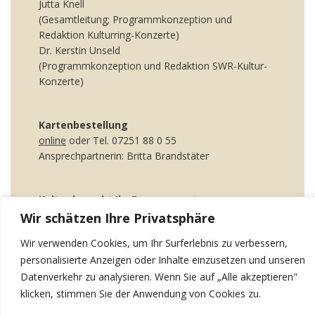
Jutta Knell
(Gesamtleitung; Programmkonzeption und
Redaktion Kulturring-Konzerte)
Dr. Kerstin Unseld
(Programmkonzeption und Redaktion SWR-Kultur-
Konzerte)
Kartenbestellung
online
oder Tel. 07251 88 0 55
Ansprechpartnerin: Britta Brandstäter
Kultur braucht Ihr Engagement
Werden Sie Mitglied im Kulturring Bruchsal e.V.,
Wir schätzen Ihre Privatsphäre
dem Kreis der Freunde und Förderer
Wir verwenden Cookies, um Ihr Surferlebnis zu verbessern,
der Bruchsaler Schlosskonzerte.
personalisierte Anzeigen oder Inhalte einzusetzen und unseren
Datenverkehr zu analysieren. Wenn Sie auf „Alle akzeptieren"
Informationen über Ihre Vorteile
hier
.
klicken, stimmen Sie der Anwendung von Cookies zu.