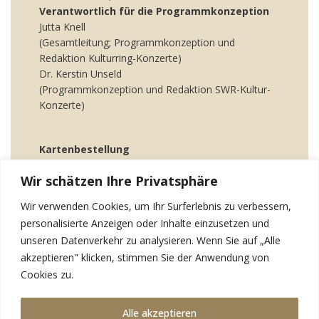
Verantwortlich für die Programmkonzeption
Jutta Knell
(Gesamtleitung; Programmkonzeption und
Redaktion Kulturring-Konzerte)
Dr. Kerstin Unseld
(Programmkonzeption und Redaktion SWR-Kultur-
Konzerte)
Kartenbestellung
online
oder Tel. 07251 88 0 55
Wir schätzen Ihre Privatsphäre
Ansprechpartnerin: Britta Brandstäter
Wir verwenden Cookies, um Ihr Surferlebnis zu verbessern,
personalisierte Anzeigen oder Inhalte einzusetzen und
Kultur braucht Ihr Engagement
unseren Datenverkehr zu analysieren. Wenn Sie auf „Alle
Werden Sie Mitglied im Kulturring Bruchsal e.V.,
dem Kreis der Freunde und Förderer
akzeptieren" klicken, stimmen Sie der Anwendung von
der Bruchsaler Schlosskonzerte.
Cookies zu.
Informationen über Ihre Vorteile
hier
.
Alle akzeptieren